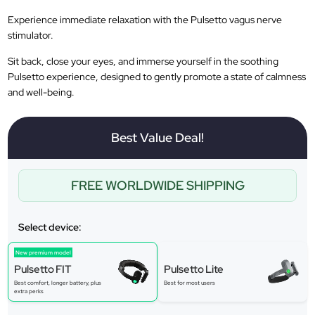
Experience immediate relaxation with the Pulsetto vagus nerve
stimulator.
Sit back, close your eyes, and immerse yourself in the soothing
Pulsetto experience, designed to gently promote a state of calmness
and well-being.
Best Value Deal!
FREE WORLDWIDE SHIPPING
Select device:
New premium model
Pulsetto FIT
Pulsetto Lite
Best comfort, longer battery, plus
Best for most users
extra perks