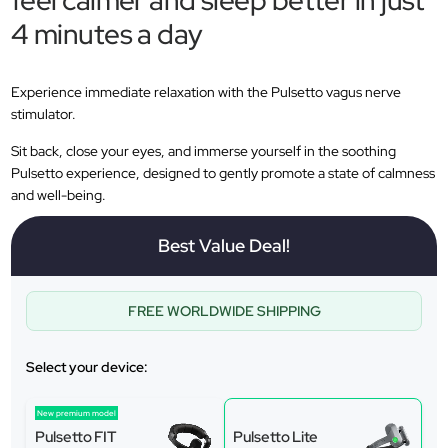
feel calmer and sleep better in just
4 minutes a day
Experience immediate relaxation with the Pulsetto vagus nerve
stimulator.
Sit back, close your eyes, and immerse yourself in the soothing
Pulsetto experience, designed to gently promote a state of calmness
and well-being.
Best Value Deal!
FREE WORLDWIDE SHIPPING
Select your device:
New premium model
Pulsetto FIT
Pulsetto Lite