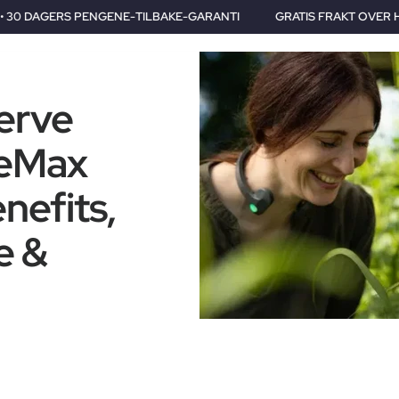
ILBAKE-GARANTI
GRATIS FRAKT OVER HELE VERDEN • 2 ÅRS GAR
erve
reMax
nefits,
e &