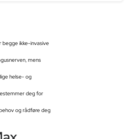
r begge ikke-invasive
vagusnerven, mens
lige helse- og
 bestemmer deg for
ebehov og rådføre deg
Max