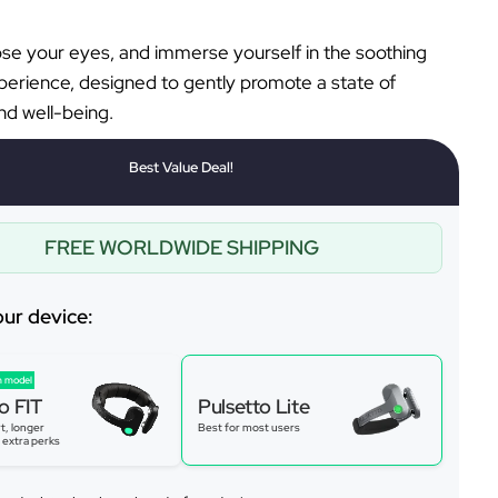
lose your eyes, and immerse yourself in the soothing
perience, designed to gently promote a state of
d well-being.
Best Value Deal!
FREE WORLDWIDE SHIPPING
our device:
 model
o FIT
Pulsetto Lite
t, longer
Best for most users
s extra perks