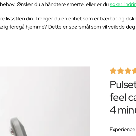
ƒ
 behov. Ønsker du å håndtere smerte, eller er du
søker lindri
re livsstilen din. Trenger du en enhet som er bærbar og diskre
ig foregå hjemme? Dette er spørsmål som vil veilede deg til
Pulse
feel c
4 min
Experience 