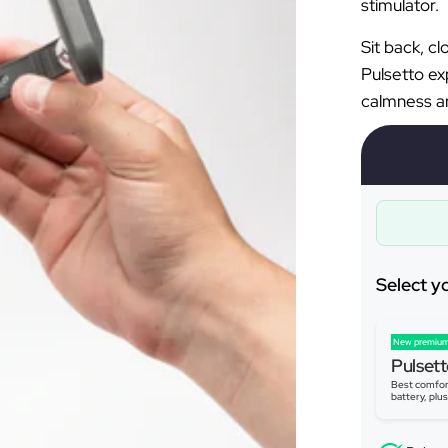
stimulator.
Sit back, c
Pulsetto ex
calmness an
Select y
New premium
Pulsett
Best comfor
battery, plu