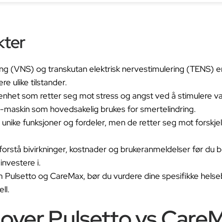
Ã
kter
g (VNS) og transkutan elektrisk nervestimulering (TENS) e
e ulike tilstander.
enhet som retter seg mot stress og angst ved å stimulere 
maskin som hovedsakelig brukes for smertelindring.
nike funksjoner og fordeler, men de retter seg mot forskjel
forstå bivirkninger, kostnader og brukeranmeldelser før du
investere i.
m Pulsetto og CareMax, bør du vurdere dine spesifikke hels
ll.
 over Pulsetto vs Care