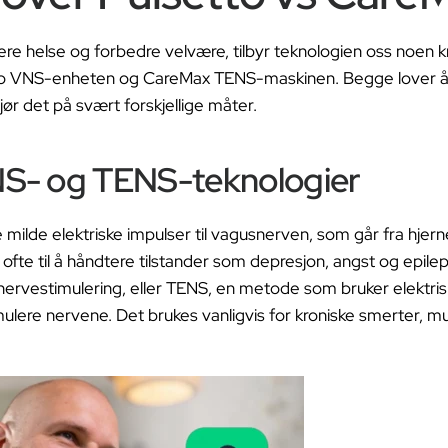
ere helse og forbedre velvære, tilbyr teknologien oss noen kr
tto VNS-enheten og CareMax TENS-maskinen. Begge lover å
jør det på svært forskjellige måter.
NS- og TENS-teknologier
milde elektriske impulser til vagusnerven, som går fra hje
 ofte til å håndtere tilstander som depresjon, angst og epile
 nervestimulering, eller TENS, en metode som bruker elektri
mulere nervene. Det brukes vanligvis for kroniske smerter, m