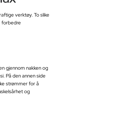
aftige verktøy. To slike
 forbedre
rnen gjennom nakken og
psi. På den annen side
ske strømmer for å
uskelsårhet og