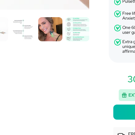
Â
Pulset
Free l
Anxiet
One 60
user g
Extra g
unique
affirm
3