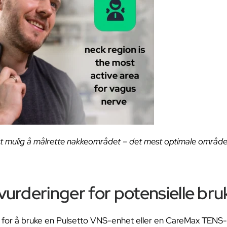
et mulig å målrette nakkeområdet – det mest optimale området
vurderinger for potensielle bru
or å bruke en Pulsetto VNS-enhet eller en CareMax TENS-ma