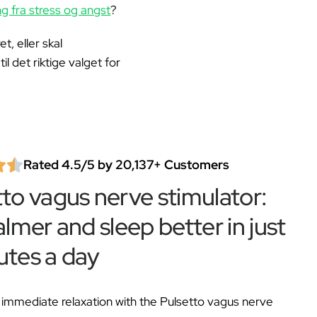
ng fra stress og angst
?
t, eller skal
 det riktige valget for
Rated 4.5/5 by 20,137+ Customers
tto vagus nerve stimulator:
almer and sleep better in just
utes a day
immediate relaxation with the Pulsetto vagus nerve