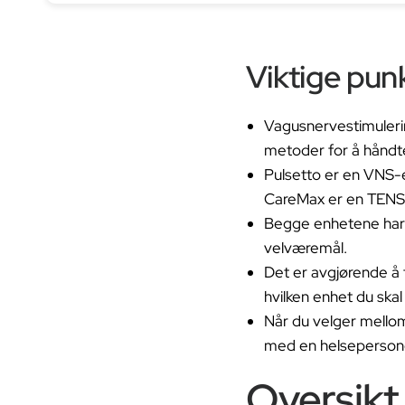
Viktige pun
Vagusnervestimulerin
metoder for å håndter
Pulsetto er en VNS-
CareMax er en TENS-
Begge enhetene har u
velværemål.
Det er avgjørende å 
hvilken enhet du skal 
Når du velger mello
med en helsepersone
Oversikt