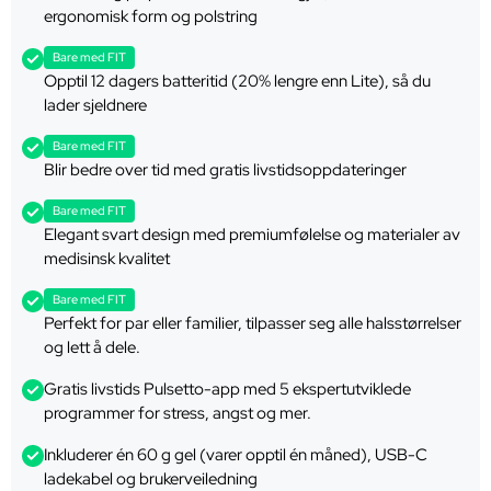
ergonomisk form og polstring
Bare med FIT
Opptil 12 dagers batteritid (20% lengre enn Lite), så du
lader sjeldnere
Bare med FIT
Blir bedre over tid med gratis livstidsoppdateringer
Bare med FIT
Elegant svart design med premiumfølelse og materialer av
medisinsk kvalitet
Bare med FIT
Perfekt for par eller familier, tilpasser seg alle halsstørrelser
og lett å dele.
Gratis livstids Pulsetto-app med 5 ekspertutviklede
programmer for stress, angst og mer.
Inkluderer én 60 g gel (varer opptil én måned), USB-C
ladekabel og brukerveiledning