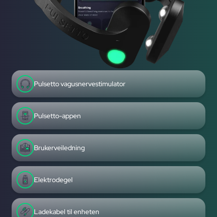
Pulsetto vagusnervestimulator
Pulsetto-appen
Brukerveiledning
Elektrodegel
Ladekabel til enheten