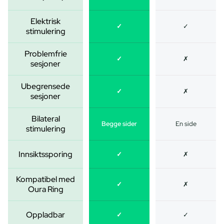
Elektrisk
✓
✓
stimulering
Problemfrie
✓
✗
sesjoner
Ubegrensede
✓
✗
sesjoner
Bilateral
Begge sider
En side
stimulering
Innsiktssporing
✓
✗
Kompatibel med
✓
✗
Oura Ring
Oppladbar
✓
✓