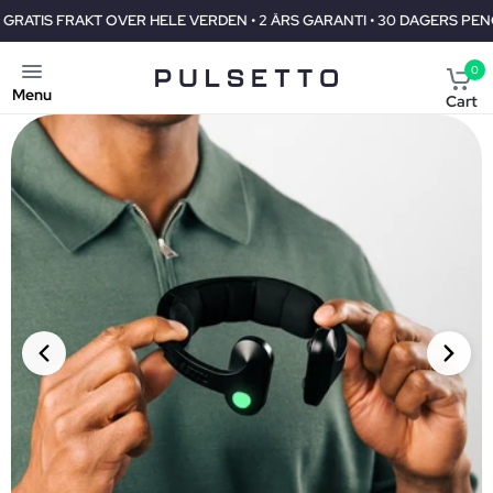
 GARANTI • 30 DAGERS PENGENE-TILBAKE-GARANTI
GRATIS FRAK
0
Menu
Cart
PRIORITY SHIPMENT