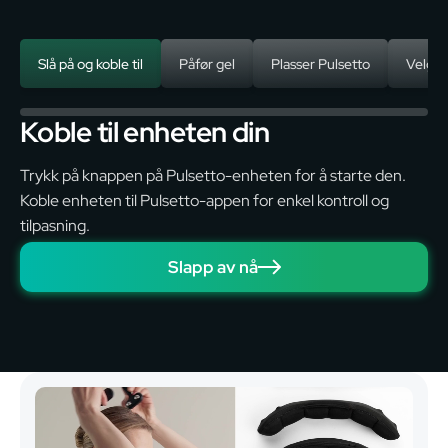
Slå på og koble til
Påfør gel
Plasser Pulsetto
Velg e
Koble til enheten din
Trykk på knappen på Pulsetto-enheten for å starte den.
Koble enheten til Pulsetto-appen for enkel kontroll og
tilpasning.
Slapp av nå