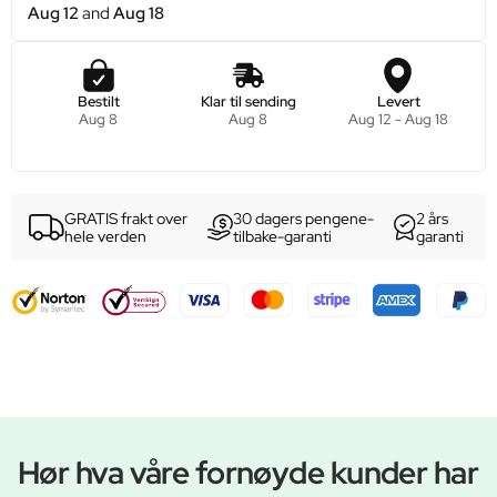
Aug 12
and
Aug 18
Bestilt
Klar til sending
Levert
Aug 8
Aug 8
Aug 12 - Aug 18
GRATIS frakt over
30 dagers pengene-
2 års
hele verden
tilbake-garanti
garanti
Hør hva våre fornøyde kunder har