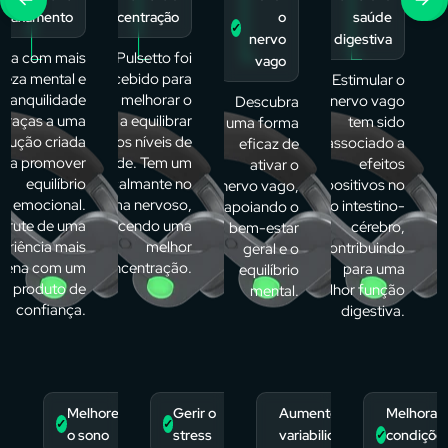
✓
relaxamento
concentração
o
saúde
✓
✓
nervo
digestiva
iva com mais
O Pulsetto foi
vago
areza mental e
concebido para
Estimular o
tranquilidade
ajudar a melhorar o
nervo vago
Descubra
graças a uma
foco e a equilibrar
tem sido
uma forma
olução criada
os níveis de
associado a
eficaz de
ara promover
atividade. Tem um
efeitos
ativar o
equilíbrio
efeito calmante no
positivos no
nervo vago,
emocional.
sistema nervoso,
eixo intestino-
apoiando o
frute de uma
favorecendo uma
cérebro,
bem-estar
eriência mais
melhor
contribuindo
geral e o
erena com um
concentração.
para uma
equilíbrio
produto de
melhor função
mental.
confiança.
digestiva.
Melhore
Gerir o
Aumente a
Melhorar
✓
✓
o sono
stress
variabilidade
condiçõe
✓