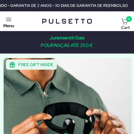
EMBOLSO
PORTES GRÁTIS PARA TODO O MUNDO • GARANTIA DE 2 
0
Menu
Cart
Juneteenth Sale
POUPANÇAS ATÉ 250 €
FREE GIFT INSIDE