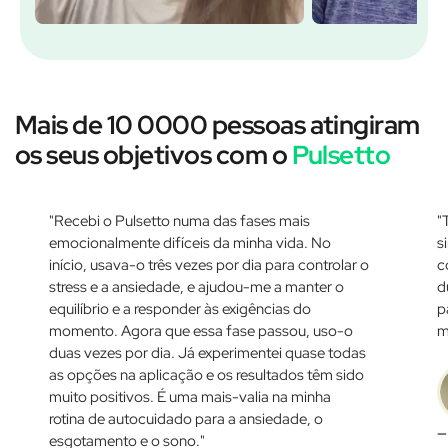
Mais de 10 0000 pessoas atingiram
os seus objetivos com o
Pulsetto
"Recebi o Pulsetto numa das fases mais
"
emocionalmente difíceis da minha vida. No
s
início, usava-o três vezes por dia para controlar o
c
stress e a ansiedade, e ajudou-me a manter o
d
equilíbrio e a responder às exigências do
p
momento. Agora que essa fase passou, uso-o
m
duas vezes por dia. Já experimentei quase todas
as opções na aplicação e os resultados têm sido
muito positivos. É uma mais-valia na minha
rotina de autocuidado para a ansiedade, o
—
esgotamento e o sono."