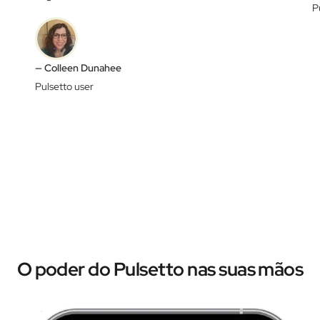
P
— Colleen Dunahee
Pulsetto user
O poder do Pulsetto nas suas mãos