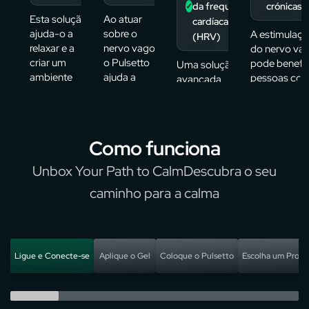
da frequência
crónicas
✓
Esta solução
Ao atuar
cardíaca
ajuda-o a
sobre o
A estimulaç
(HRV)
relaxar e a
nervo vago,
do nervo va
criar um
o Pulsetto
pode benefic
Uma solução
ambiente
ajuda a
pessoas co
avançada,
propício ao
controlar os
problemas
comprovada
descanso,
níveis de
crónicos,
cientificamente,
promovendo
stress,
ajudando a
para melhorar a
um sono de
promovendo
manter a sa
HRV — um reflexo
Como funciona
maior
calma e
e a vitalidade
direto da sua
qualidade.
equilíbrio.
saúde e resistência
Unbox Your Path to CalmDescubra o seu
Acorde
ao stress.
caminho para a calma
revigorado.
Ligue e Conecte-se
Aplique o Gel
Coloque o Pulsetto
Escolha um Prog