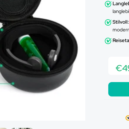
Ã
Langleb
langleb
Stilvoll:
modern
Reiset
€4