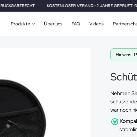
KOSTENLOSER VERAND • 2 JAHRE GEPRÜFT •30 TAGE RÜCKGABERECH
Produkte
Über uns
FAQ
Videos
Partnersch
Hinweis: Pa
Schütz
Nehmen Sie 
schützenden
war noch ni
Kompak
stromli