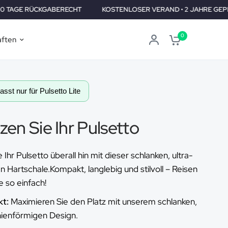
T
KOSTENLOSER VERAND • 2 JAHRE GEPRÜFT •30 TAGE RÜCKGA
0
aften
sst nur für Pulsetto Lite
en Sie Ihr Pulsetto
Ihr Pulsetto überall hin mit dieser schlanken, ultra-
 Hartschale.Kompakt, langlebig und stilvoll – Reisen
e so einfach!
t:
Maximieren Sie den Platz mit unserem schlanken,
nienförmigen Design.