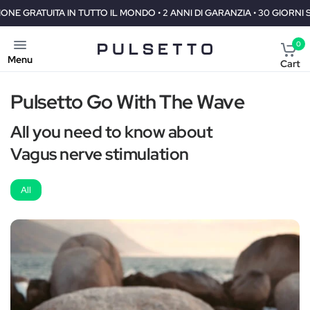
UTTO IL MONDO • 2 ANNI DI GARANZIA • 30 GIORNI SODDISFATTI O RIM
0
Menu
Cart
Pulsetto Go With The Wave
All you need to know about
Vagus nerve stimulation
All