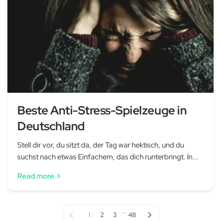
Beste Anti-Stress-Spielzeuge in
Deutschland
Stell dir vor, du sitzt da, der Tag war hektisch, und du
suchst nach etwas Einfachem, das dich runterbringt. In...
Read more
…
Previous page
Next page
1
2
3
48