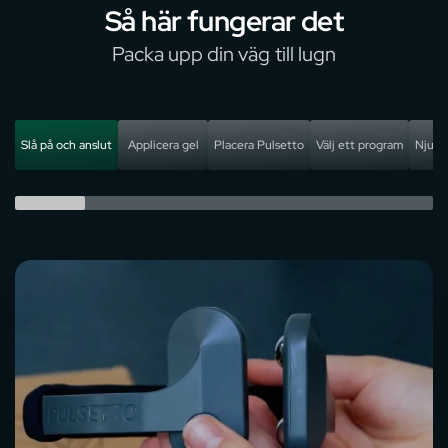
en känsla av
bättre
den allmänna hälsan
att bibehålla
Så här fungerar det
lugn och
sömnkvalitet.
och
och vitalitet.
balans.
Vakna utvilad
motståndskraften
Packa upp din väg till lugn
och fylld av
mot stress.
ny energi
varje
morgon.
Slå på och anslut
Applicera gel
Placera Pulsetto
Välj ett program
Njut a