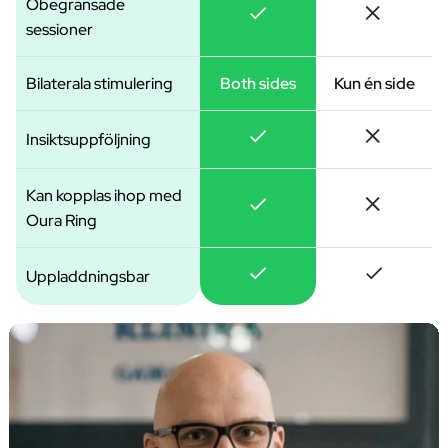
Obegränsade
sessioner
Bilaterala stimulering
Both sides
Kun én side
Insiktsuppföljning
Kan kopplas ihop med
Oura Ring
Uppladdningsbar