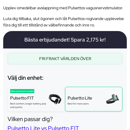
Upplev omedelbar avslappning med Pulsettos vagusnervstimulator.
Luta dig tillbaka, slut ögonen och låt Pulsettos rogivande upplevelse
föra dig till ett tillstånd av välbefinnande och inre ro.
Bästa erbjudandet! Spara 2,175 kr!
FRI FRAKT VÄRLDEN ÖVER
Välj din enhet:
New premium model
Pulsetto FIT
Pulsetto Lite
Best comfort, longer battery, plus
Best for most users
extra perks
Vilken passar dig?
Pulsetto Lite vs Pulsetto FIT