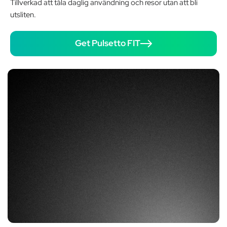
Tillverkad att tåla daglig användning och resor utan att bli
utsliten.
Get Pulsetto FIT