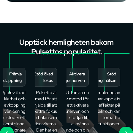
Upptäck hemligheten bakom
Pulsettos popularitet.
Främja
Stöd ökad
Aktivera
Stöd
✓
✓
✓
avslappning
fokus
vagusnerven
matsmältningshälsan
Upplev ökad
Pulsetto är
Utforska en
Stimulering av
l klarhet och
utformad för att
effektiv metod för
vagusnerven har kopplats
up avkoppling
hjälpa till att
att aktivera
till positiva effekter på
d vår lösning
förbättra fokus
vagusnerven och
tarm-hjärna-axeln och kan
om stöder ett
och balansera
stödja ditt
förbättra
anserat sinne.
aktivitetsnivåerna.
matsmältningsfunktionen.
allmänna
 av en lugnare
Den har en
välmående och din