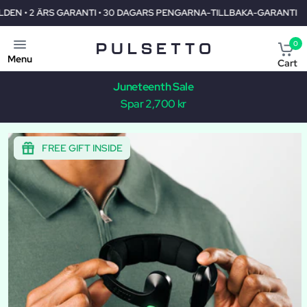
TILLBAKA-GARANTI
GRATIS FRAKT ÖVER HELA VARLDEN • 2 ÄRS
0
Menu
Cart
Juneteenth Sale
Spar 2,700 kr
FREE GIFT INSIDE