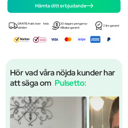
Hämta ditt erbjudande
GRATIS frakt över hela
30 dagars pengarna-
2 års garanti
världen
tillbaka-garanti
Hör vad våra nöjda kunder har
att säga om
Pulsetto: