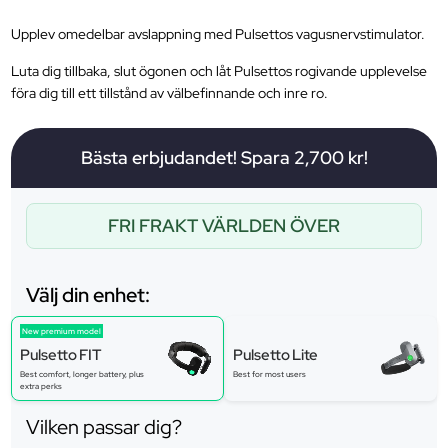
Upplev omedelbar avslappning med Pulsettos vagusnervstimulator.
Luta dig tillbaka, slut ögonen och låt Pulsettos rogivande upplevelse
föra dig till ett tillstånd av välbefinnande och inre ro.
Bästa erbjudandet! Spara 2,700 kr!
FRI FRAKT VÄRLDEN ÖVER
Välj din enhet:
New premium model
Pulsetto FIT
Pulsetto Lite
Best comfort, longer battery, plus
Best for most users
extra perks
Vilken passar dig?