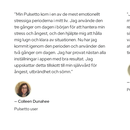
”Min Pulsetto kom i en av de mest emotionellt
"
stressiga perioderna i mitt liv. Jag använde den
m
tre gånger om dagen i början för att hantera min
r
stress och ångest, och den hjälpte mig att hålla
s
mig lugn och klara av situationen. Nu har jag
v
kommit igenom den perioden och använder den
a
två gånger om dagen. Jag har provat nästan alla
t
inställningar i appen med bra resultat. Jag
uppskattar detta tillskott till min självvård för
ångest, utbrändhet och sömn.”
—
P
— Colleen Dunahee
Pulsetto user