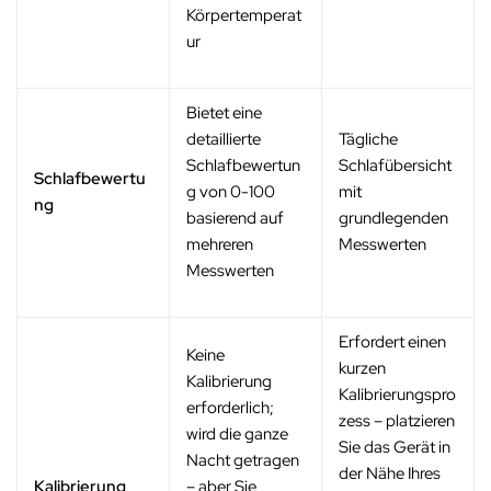
Körpertemperat
ur
Bietet eine
detaillierte
Tägliche
Schlafbewertun
Schlafübersicht
Schlafbewertu
g von 0-100
mit
ng
basierend auf
grundlegenden
mehreren
Messwerten
Messwerten
Erfordert einen
Keine
kurzen
Kalibrierung
Kalibrierungspro
erforderlich;
zess – platzieren
wird die ganze
Sie das Gerät in
Nacht getragen
der Nähe Ihres
Kalibrierung
– aber Sie