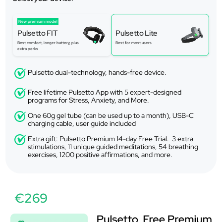
New premium model
Pulsetto FIT
Pulsetto Lite
Best comfort, longer battery, plus
Best for most users
extra perks
Pulsetto dual-technology, hands-free device.
Free lifetime Pulsetto App with 5 expert-designed
programs for Stress, Anxiety, and More.
One 60g gel tube (can be used up to a month), USB-C
charging cable, user guide included
Extra gift: Pulsetto Premium 14-day Free Trial. 3 extra
stimulations, 11 unique guided meditations, 54 breathing
exercises, 1200 positive affirmations, and more.
€269