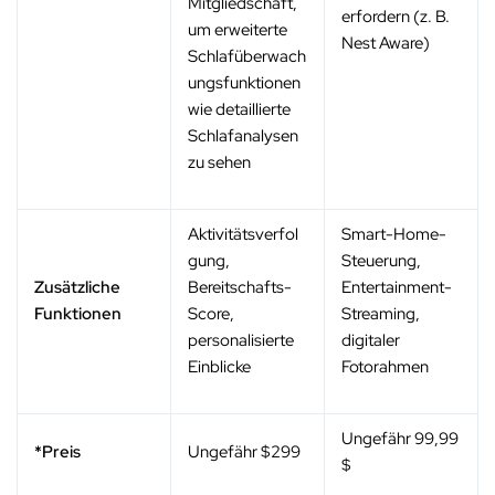
Mitgliedschaft,
erfordern (z. B.
um erweiterte
Nest Aware)
Schlafüberwach
ungsfunktionen
wie detaillierte
Schlafanalysen
zu sehen
Aktivitätsverfol
Smart-Home-
gung,
Steuerung,
Zusätzliche
Bereitschafts-
Entertainment-
Funktionen
Score,
Streaming,
personalisierte
digitaler
Einblicke
Fotorahmen
Ungefähr 99,99
*Preis
Ungefähr $299
$