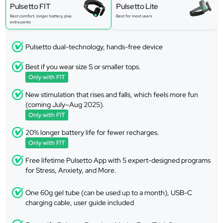
Pulsetto FIT
Pulsetto Lite
Best comfort, longer battery, plus
Best for most users
extra perks
Pulsetto dual-technology, hands-free device
Best if you wear size S or smaller tops.
Only with FIT
New stimulation that rises and falls, which feels more fun
(coming July–Aug 2025).
Only with FIT
20% longer battery life for fewer recharges.
Only with FIT
Free lifetime Pulsetto App with 5 expert-designed programs
for Stress, Anxiety, and More.
One 60g gel tube (can be used up to a month), USB-C
charging cable, user guide included