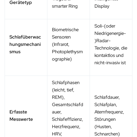
Gerätetyp
smarter Ring
Display
Soli-(oder
Biometrische
Niedrigenergie-
Schlafüberwac
Sensoren
)Radar-
hungsmechani
(Infrarot,
Technologie, die
smus
Photoplethysm
kontaktlos und
ographie)
nicht-invasiv ist
Schlafphasen
(leicht, tief,
REM),
Schlafdauer,
Gesamtschlafd
Schlafplan,
Erfasste
auer,
Atemfrequenz,
Messwerte
Schlafeffizienz,
Störungen
Herzfrequenz,
(Husten,
HRV,
Schnarchen)