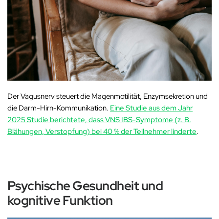
‚
Der Vagusnerv steuert die Magenmotilität, Enzymsekretion und
die Darm-Hirn-Kommunikation.
Eine Studie aus dem Jahr
2025
Studie berichtete, dass VNS IBS-Symptome (z. B.
Blähungen, Verstopfung) bei 40 % der Teilnehmer linderte
.
Psychische Gesundheit und
kognitive Funktion