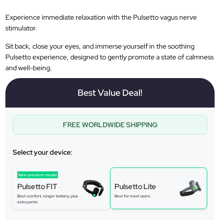
Experience immediate relaxation with the Pulsetto vagus nerve
stimulator.
Sit back, close your eyes, and immerse yourself in the soothing
Pulsetto experience, designed to gently promote a state of calmness
and well-being.
Best Value Deal!
FREE WORLDWIDE SHIPPING
Select your device:
New premium model
Pulsetto FIT
Pulsetto Lite
Best comfort, longer battery, plus
Best for most users
extra perks