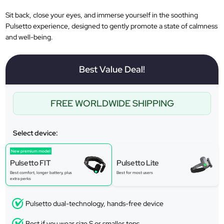
Sit back, close your eyes, and immerse yourself in the soothing
Pulsetto experience, designed to gently promote a state of calmness
and well-being.
Best Value Deal!
FREE WORLDWIDE SHIPPING
Select device:
New premium model
Pulsetto FIT
Pulsetto Lite
Best comfort, longer battery, plus
Best for most users
extra perks
Pulsetto dual-technology, hands-free device
Best if you wear size S or smaller tops.