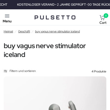
KOSTENLOSER VERAND • 2 JAHRE GEPRÜFT •30 TAGE RÜCKGABERE
0
Menu
Cart
Heimat
/
Geschäft
/
buy vagus nerve stimulator iceland
buy vagus nerve stimulator
iceland
Filtern und sortieren
4 Produkte