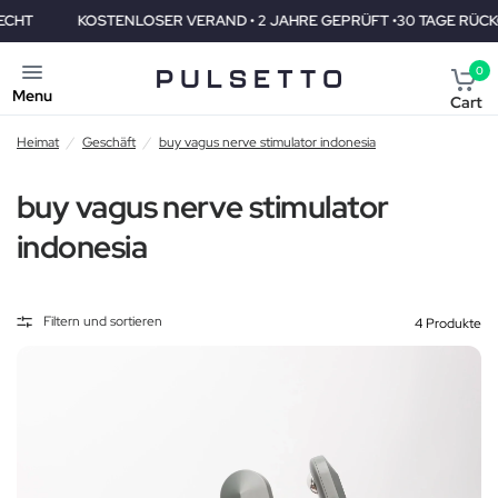
KOSTENLOSER VERAND • 2 JAHRE GEPRÜFT •30 TAGE RÜCKGABERE
0
Menu
Cart
Heimat
/
Geschäft
/
buy vagus nerve stimulator indonesia
buy vagus nerve stimulator
indonesia
Filtern und sortieren
4 Produkte