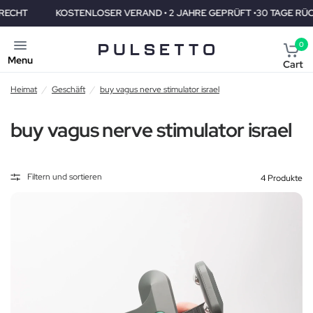
KOSTENLOSER VERAND • 2 JAHRE GEPRÜFT •30 TAGE RÜCKGABE
0
Menu
Cart
Heimat
/
Geschäft
/
buy vagus nerve stimulator israel
buy vagus nerve stimulator israel
Filtern und sortieren
4 Produkte