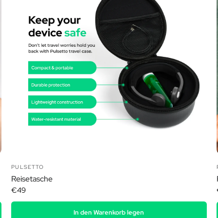
Ã
PULSETTO
Reisetasche
€49
In den Warenkorb legen