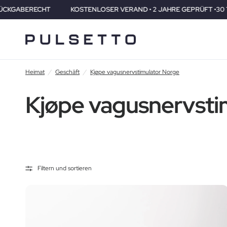
CHT
KOSTENLOSER VERAND • 2 JAHRE GEPRÜFT •30 TAGE RÜCK
Heimat
/
Geschäft
/
Kjøpe vagusnervstimulator Norge
Kjøpe vagusnervsti
Filtern und sortieren