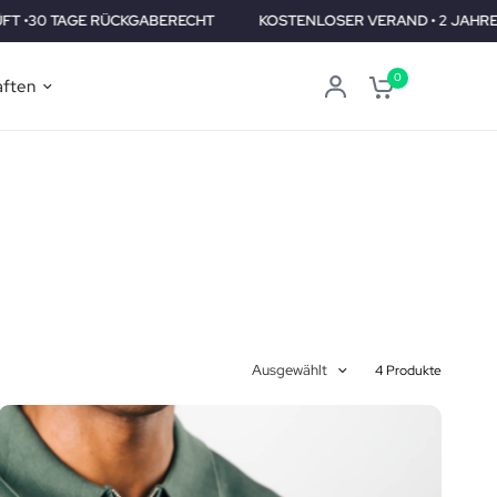
GE RÜCKGABERECHT
KOSTENLOSER VERAND • 2 JAHRE GEPRÜFT 
0
aften
Ausgewählt
4 Produkte