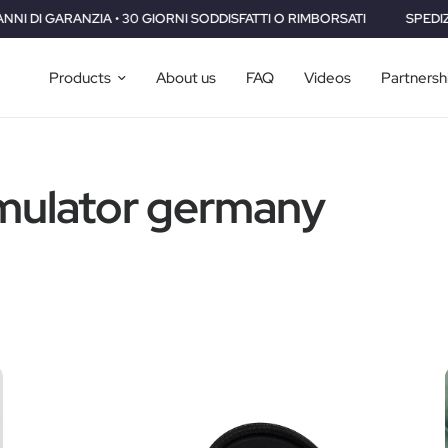
 • 30 GIORNI SODDISFATTI O RIMBORSATI
SPEDIZIONE GRATUITA I
Products
About us
FAQ
Videos
Partnersh
imulator germany