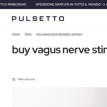
I
SPEDIZIONE GRATUITA IN TUTTO IL MONDO • 2 ANNI DI GARANZIA
Home
/
Shop
/
buy vagus nerve stimulator germany
buy vagus nerve st
Filter and sort