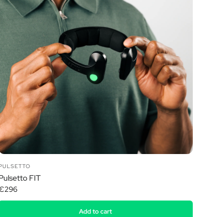
PULSETTO
Pulsetto FIT
€296
Add to cart