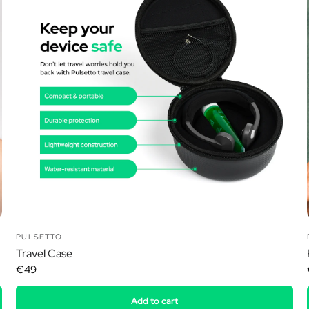
Ã
PULSETTO
Travel Case
€49
Add to cart