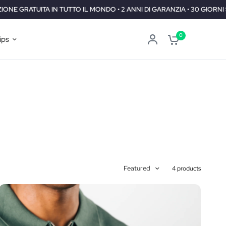
N TUTTO IL MONDO • 2 ANNI DI GARANZIA • 30 GIORNI SODDISFATTI O 
0
ips
Featured
4 products