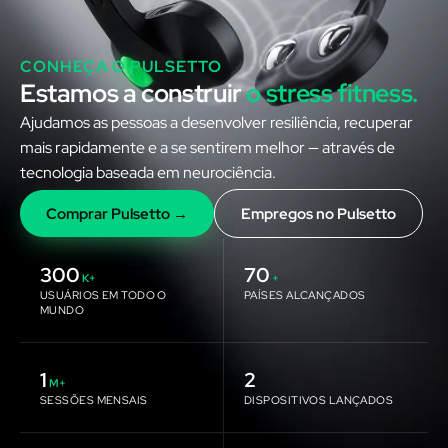
CONHEÇA O PULSETTO
Estamos a construir
o stress fitness.
Ajudamos as pessoas a desenvolver resiliência, recuperar
mais rapidamente e a se sentirem melhor — através de
tecnologia baseada em neurociência.
Comprar Pulsetto →
Empregos no Pulsetto
300
70
K+
+
USUÁRIOS EM TODO O
PAÍSES ALCANÇADOS
MUNDO
1
2
M+
SESSÕES MENSAIS
DISPOSITIVOS LANÇADOS