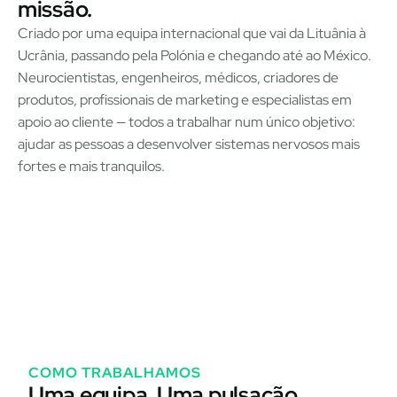
missão.
Criado por uma equipa internacional que vai da Lituânia à
Ucrânia, passando pela Polónia e chegando até ao México.
Neurocientistas, engenheiros, médicos, criadores de
produtos, profissionais de marketing e especialistas em
apoio ao cliente — todos a trabalhar num único objetivo:
ajudar as pessoas a desenvolver sistemas nervosos mais
fortes e mais tranquilos.
Jūratė
Laurynas
Ieva
LEIA A HISTÓRIA DELA
LEIA A HISTÓRIA DELE
LEIA A HISTÓ
COMO TRABALHAMOS
Uma equipa. Uma pulsação.