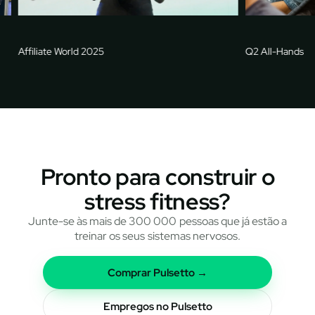
filiate World 2025
Q2 All-Hands
Pronto para construir o
stress fitness?
Junte-se às mais de 300 000 pessoas que já estão a
treinar os seus sistemas nervosos.
Comprar Pulsetto →
Empregos no Pulsetto