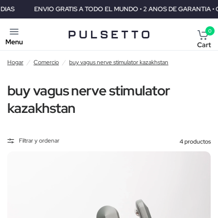
ENVIO GRATIS A TODO EL MUNDO • 2 ANOS DE GARANTIA • GARANTIA
0
Menu
Cart
Hogar
/
Comercio
/
buy vagus nerve stimulator kazakhstan
buy vagus nerve stimulator
kazakhstan
Filtrar y ordenar
4 productos