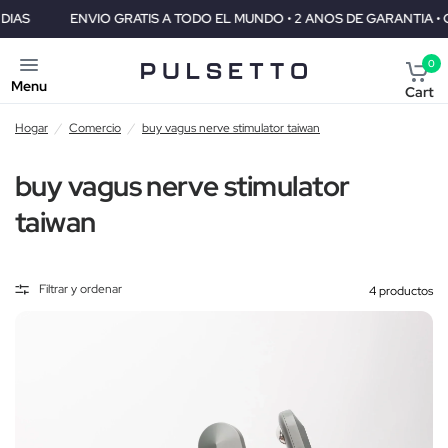
ENVIO GRATIS A TODO EL MUNDO • 2 ANOS DE GARANTIA • GARANTIA
0
Menu
Cart
Hogar
/
Comercio
/
buy vagus nerve stimulator taiwan
buy vagus nerve stimulator
taiwan
Filtrar y ordenar
4 productos