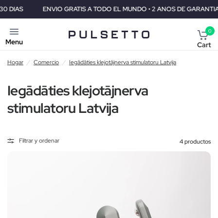
ENVIO GRATIS A TODO EL MUNDO • 2 ANOS DE GARANTIA • GARANT
0
Menu
Cart
Hogar
/
Comercio
/
Iegādāties klejotājnerva stimulatoru Latvija
Iegādāties klejotājnerva
stimulatoru Latvija
Filtrar y ordenar
4 productos