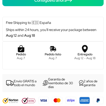
Consíguelo ahora
Free Shipping to
🇪🇸
España
Ships within 24 hours, you'll receive your package between
Aug 12
and
Aug 18
Pedido
Pedido listo
Entregado
Aug 7
Aug 7
Aug 12 - Aug 18
Garantía de
Envío GRATIS a
2 años de
reembolso de 30
todo el mundo
garantía
días