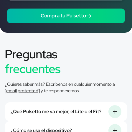
Compra tu Pulsetto
Preguntas
frecuentes
¿Quieres saber más? Escríbenos en cualquier momento a
[email protected]
y te responderemos.
¿Qué Pulsetto me va mejor, el Lite o el Fit?
Si normalmente usas una talla S o menor, elige el Pulsetto
¿Cómo se usa el dispositivo?
Fit.