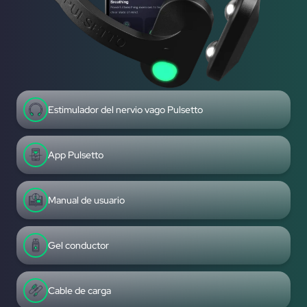
Estimulador del nervio vago Pulsetto
App Pulsetto
Manual de usuario
Gel conductor
Cable de carga