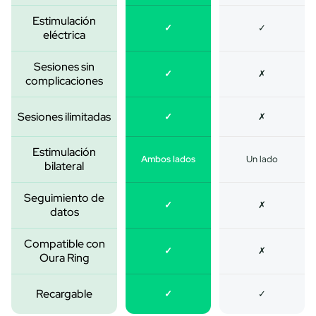
Estimulación
✓
✓
eléctrica
Sesiones sin
✓
✗
complicaciones
Sesiones ilimitadas
✓
✗
Estimulación
Ambos lados
Un lado
bilateral
Seguimiento de
✓
✗
datos
Compatible con
✓
✗
Oura Ring
Recargable
✓
✓