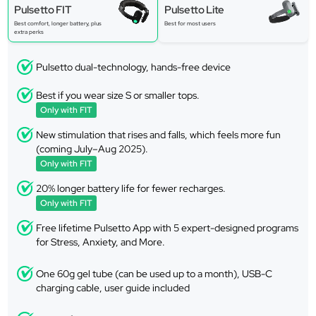
Pulsetto FIT
Pulsetto Lite
Best comfort, longer battery, plus
Best for most users
extra perks
Pulsetto dual-technology, hands-free device
Best if you wear size S or smaller tops.
Only with FIT
New stimulation that rises and falls, which feels more fun
(coming July–Aug 2025).
Only with FIT
20% longer battery life for fewer recharges.
Only with FIT
Free lifetime Pulsetto App with 5 expert-designed programs
for Stress, Anxiety, and More.
One 60g gel tube (can be used up to a month), USB-C
charging cable, user guide included