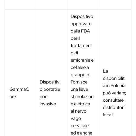
Dispositivo
approvato
dalla FDA
per il
trattament
o di
emicranie e
cefalee a
La
grappolo.
disponibilit
Dispositiv
Fornisce
à in Polonia
GammaC
o portatile
una lieve
può variare;
ore
non
stimolazion
consultare i
invasivo
e elettrica
distributori
al nervo
locali.
vago
cervicale
ed è anche