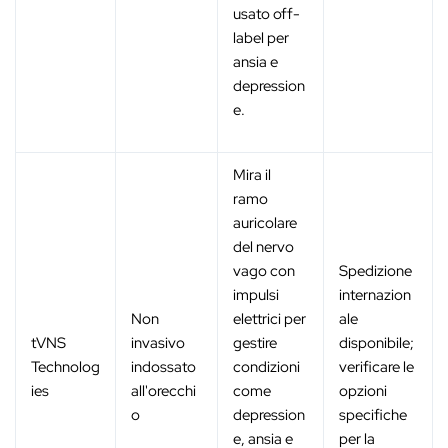
usato off-
label per
ansia e
depression
e.
Mira il
ramo
auricolare
del nervo
vago con
Spedizione
impulsi
internazion
Non
elettrici per
ale
tVNS
invasivo
gestire
disponibile;
Technolog
indossato
condizioni
verificare le
ies
all'orecchi
come
opzioni
o
depression
specifiche
e, ansia e
per la