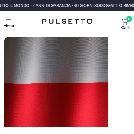
ANZIA • 30 GIORNI SODDISFATTI O RIMBORSATI
SPEDIZIONE GRATU
0
Menu
Cart