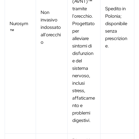
(AVNT)™
tramite
Spedito in
Non
l'orecchio.
Polonia;
invasivo
Nurosym
Progettato
disponibile
indossato
™
per
senza
all'orecchi
alleviare
prescrizion
o
sintomi di
e.
disfunzion
e del
sistema
nervoso,
inclusi
stress,
affaticame
nto e
problemi
digestivi.