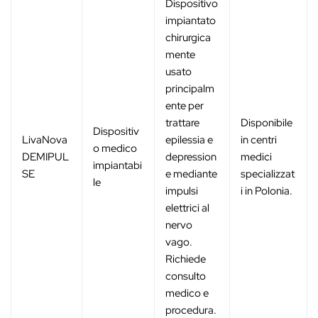
Dispositivo
impiantato
chirurgica
mente
usato
principalm
ente per
trattare
Disponibile
Dispositiv
LivaNova
epilessia e
in centri
o medico
DEMIPUL
depression
medici
impiantabi
SE
e mediante
specializzat
le
impulsi
i in Polonia.
elettrici al
nervo
vago.
Richiede
consulto
medico e
procedura.