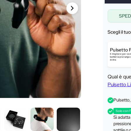
Ã
SPED
Scegli il tu
Pulsetto 
Il migliore per co
batteria più lunga
extra.
Qual è que
Pulsetto L
Pulsetto,
Solo con 
Si adatta
pressione
sottile o 