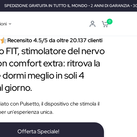
 TUTTO IL MONDO • 2 ANNI DI GARANZIA • 30 GIORNI SODDISFATTI O R
0
ioni
Recensito 4.5/5 da oltre 20.137 clienti
o FIT, stimolatore del nervo
n comfort extra: ritrova la
 dormi meglio in soli 4
l giorno.
to con Pulsetto, il dispositivo che stimola il
er un'esperienza unica.
Offerta Speciale!