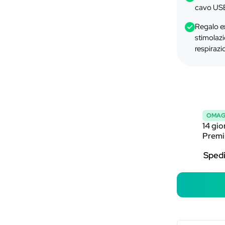
cavo USB
Regalo ex
stimolazi
respirazi
OMAG
14 gio
Premi
Spedi