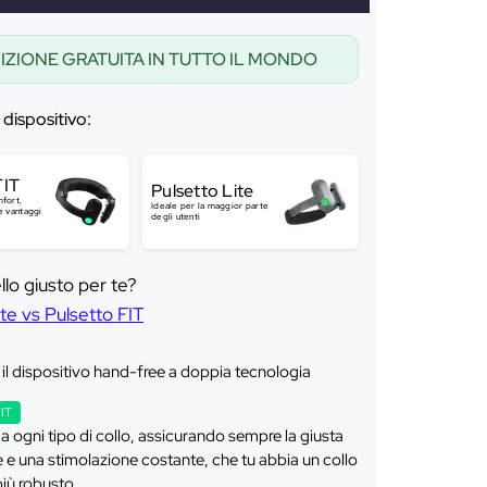
IZIONE GRATUITA IN TUTTO IL MONDO
o dispositivo:
FIT
Pulsetto Lite
mfort,
Ideale per la maggior parte
 e vantaggi
degli utenti
llo giusto per te?
ite vs Pulsetto FIT
 il dispositivo hand-free a doppia tecnologia
FIT
 a ogni tipo di collo, assicurando sempre la giusta
 e una stimolazione costante, che tu abbia un collo
più robusto.