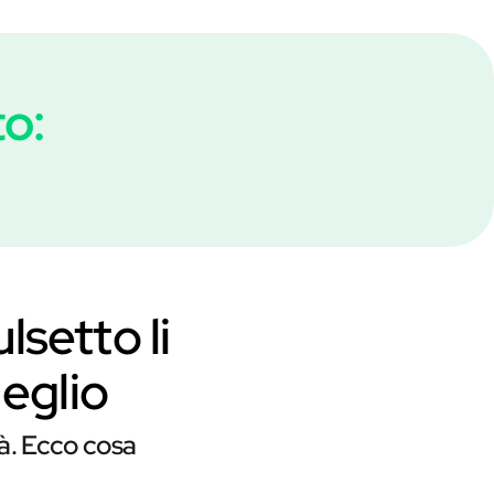
to:
lsetto li
meglio
tà. Ecco cosa