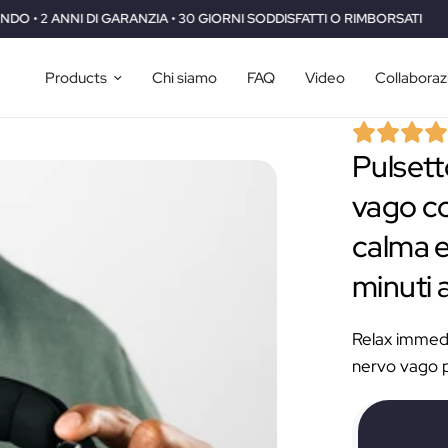
 • 30 GIORNI SODDISFATTI O RIMBORSATI
SPEDIZIONE GRATUITA IN
Products
Chi siamo
FAQ
Video
Collaboraz
Pulsett
vago co
calma e
minuti a
Relax immedia
nervo vago p