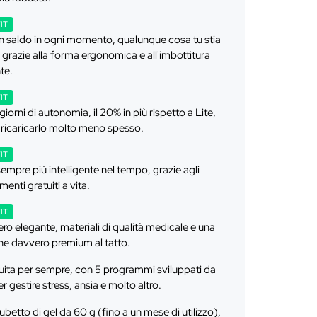
FIT
n saldo in ogni momento, qualunque cosa tu stia
grazie alla forma ergonomica e all'imbottitura
te.
FIT
giorni di autonomia, il 20% in più rispetto a Lite,
 ricaricarlo molto meno spesso.
FIT
empre più intelligente nel tempo, grazie agli
enti gratuiti a vita.
FIT
ro elegante, materiali di qualità medicale e una
ne davvero premium al tatto.
uita per sempre, con 5 programmi sviluppati da
r gestire stress, ansia e molto altro.
 tubetto di gel da 60 g (fino a un mese di utilizzo),