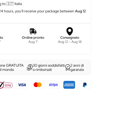
g to
🇮🇹
Italia
 24 hours, you'll receive your package between
Aug 12
to
Ordine pronto
Consegnato
7
Aug 7
Aug 12 - Aug 18
ione GRATUITA
30 giorni soddisfatti
2 anni di
 il mondo
o rimborsati
garanzia