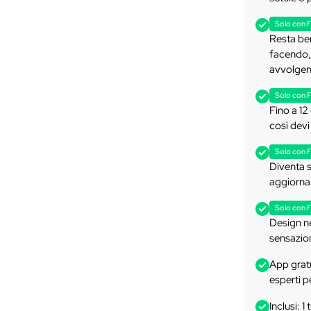
Solo con 
Resta be
facendo, 
avvolgen
Solo con 
Fino a 12 
così devi
Solo con 
Diventa s
aggiornam
Solo con 
Design ne
sensazio
App grat
esperti pe
Inclusi: 1