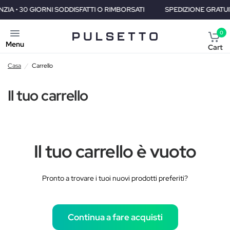
• 30 GIORNI SODDISFATTI O RIMBORSATI
SPEDIZIONE GRATUITA IN
0
Menu
Cart
Casa
/
Carrello
Il tuo carrello
Il tuo carrello è vuoto
Pronto a trovare i tuoi nuovi prodotti preferiti?
Continua a fare acquisti