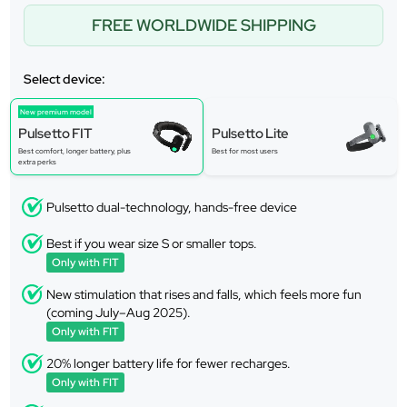
FREE WORLDWIDE SHIPPING
Select device:
New premium model
Pulsetto FIT
Pulsetto Lite
Best comfort, longer battery, plus
Best for most users
extra perks
Pulsetto dual-technology, hands-free device
Best if you wear size S or smaller tops.
Only with FIT
New stimulation that rises and falls, which feels more fun
(coming July–Aug 2025).
Only with FIT
20% longer battery life for fewer recharges.
Only with FIT