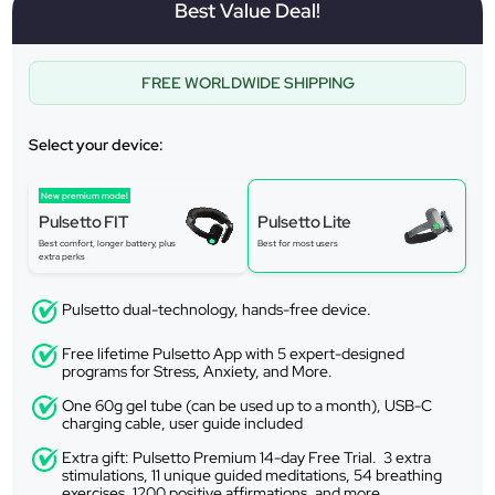
Best Value Deal!
FREE WORLDWIDE SHIPPING
Select your device:
New premium model
Pulsetto FIT
Pulsetto Lite
Best comfort, longer battery, plus
Best for most users
extra perks
Pulsetto dual-technology, hands-free device.
Free lifetime Pulsetto App with 5 expert-designed
programs for Stress, Anxiety, and More.
One 60g gel tube (can be used up to a month), USB-C
charging cable, user guide included
Extra gift: Pulsetto Premium 14-day Free Trial. 3 extra
stimulations, 11 unique guided meditations, 54 breathing
exercises, 1200 positive affirmations, and more.