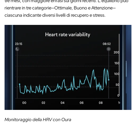
tre mesi, con maggiore enfasi sui giorni recenti. L'equilibrio può
rientrare in tre categorie—Ottimale, Buono e Attenzione—
ciascuna indicante diversi livelli di recupero e stress.
Monitoraggio della HRV con Oura