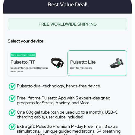
Best Value Deal!
FREE WORLDWIDE SHIPPING
Select your device:
New premium model
Pulsetto FIT
Pulsetto Lite
Best comfort, longer battery, plus
Best for most users
extra perks
Pulsetto dual-technology, hands-free device.
Free lifetime Pulsetto App with 5 expert-designed
programs for Stress, Anxiety, and More.
One 60g gel tube (can be used up to a month), USB-C
charging cable, user guide included
Extra gift: Pulsetto Premium 14-day Free Trial. 3 extra
stimulations, 11 unique guided meditations, 54 breathing