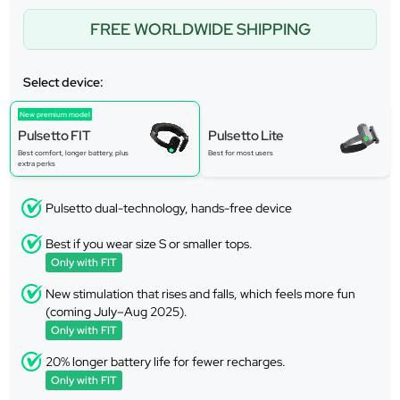
FREE WORLDWIDE SHIPPING
Select device:
New premium model
Pulsetto FIT
Pulsetto Lite
Best comfort, longer battery, plus
Best for most users
extra perks
Pulsetto dual-technology, hands-free device
Best if you wear size S or smaller tops.
Only with FIT
New stimulation that rises and falls, which feels more fun
(coming July–Aug 2025).
Only with FIT
20% longer battery life for fewer recharges.
Only with FIT