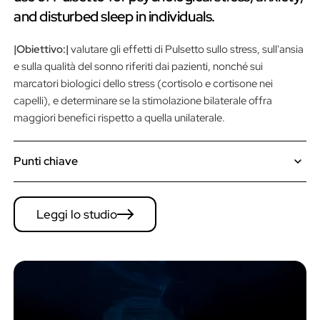
and disturbed sleep in individuals.
|Obiettivo:|
valutare gli effetti di Pulsetto sullo stress, sull'ansia
e sulla qualità del sonno riferiti dai pazienti, nonché sui
marcatori biologici dello stress (cortisolo e cortisone nei
capelli), e determinare se la stimolazione bilaterale offra
maggiori benefici rispetto a quella unilaterale.
Punti chiave
Dopo 4 settimane di trattamento con Pulsetto tVNS, i
partecipanti hanno riportato miglioramenti significativi nei
Leggi lo studio
sintomi di depressione (PHQ-9), ansia (GAD-7) e qualità del
sonno (PSQI).
La stimolazione bilaterale si è distinta per i biomarcatori dello
stress: il cortisolo nei capelli è diminuito significativamente con
la tVNS bilaterale, mentre la stimolazione unilaterale non ha
mostrato alcun cambiamento significativo.
Il cortisone nei capelli ha mostrato una tendenza generale alla