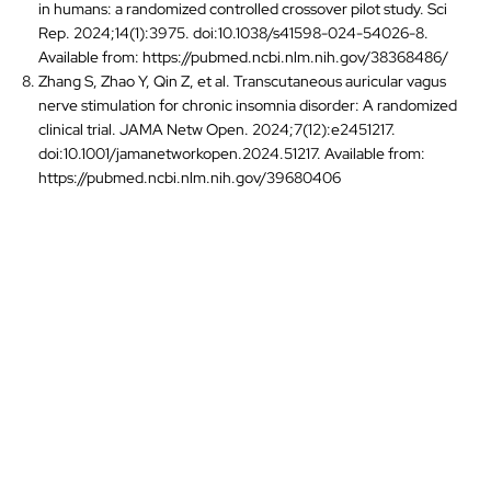
in humans: a randomized controlled crossover pilot study. Sci
Rep. 2024;14(1):3975. doi:10.1038/s41598-024-54026-8.
Available from: https://pubmed.ncbi.nlm.nih.gov/38368486/
Zhang S, Zhao Y, Qin Z, et al. Transcutaneous auricular vagus
nerve stimulation for chronic insomnia disorder: A randomized
clinical trial. JAMA Netw Open. 2024;7(12):e2451217.
doi:10.1001/jamanetworkopen.2024.51217. Available from:
https://pubmed.ncbi.nlm.nih.gov/39680406