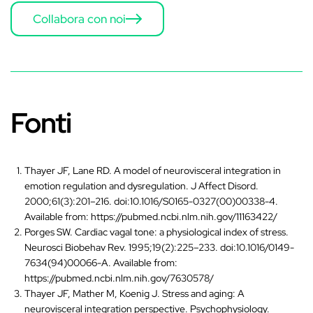
‚
Collabora con noi
Fonti
Thayer JF, Lane RD. A model of neurovisceral integration in
emotion regulation and dysregulation. J Affect Disord.
2000;61(3):201–216. doi:10.1016/S0165-0327(00)00338-4.
Available from: https://pubmed.ncbi.nlm.nih.gov/11163422/
Porges SW. Cardiac vagal tone: a physiological index of stress.
Neurosci Biobehav Rev. 1995;19(2):225–233. doi:10.1016/0149-
7634(94)00066-A. Available from:
https://pubmed.ncbi.nlm.nih.gov/7630578/
Thayer JF, Mather M, Koenig J. Stress and aging: A
neurovisceral integration perspective. Psychophysiology.