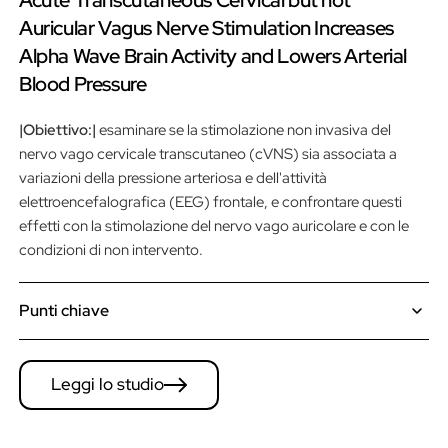
Auricular Vagus Nerve Stimulation Increases
Alpha Wave Brain Activity and Lowers Arterial
Blood Pressure
|Obiettivo:|
esaminare se la stimolazione non invasiva del
nervo vago cervicale transcutaneo (cVNS) sia associata a
variazioni della pressione arteriosa e dell'attività
elettroencefalografica (EEG) frontale, e confrontare questi
effetti con la stimolazione del nervo vago auricolare e con le
condizioni di non intervento.
Punti chiave
La stimolazione nervosa vagale (VNS) cervicale, ma non
auricolare, è stata associata a una riduzione della pressione
Leggi lo studio
arteriosa sistolica.
La cVNS ha mostrato una tendenza all'aumento dell'attività alfa
nell'EEG frontale.