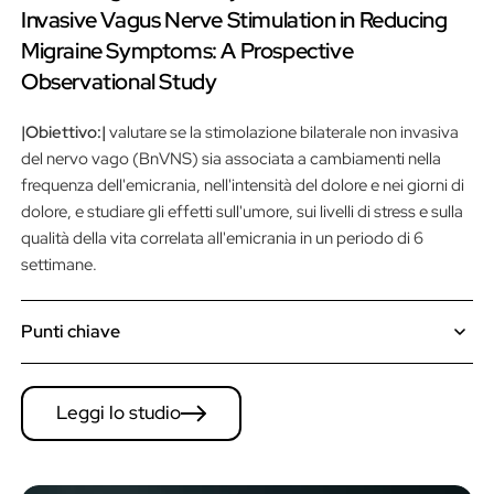
Invasive Vagus Nerve Stimulation in Reducing
Migraine Symptoms: A Prospective
Observational Study
|Obiettivo:|
valutare se la stimolazione bilaterale non invasiva
del nervo vago (BnVNS) sia associata a cambiamenti nella
frequenza dell'emicrania, nell'intensità del dolore e nei giorni di
dolore, e studiare gli effetti sull'umore, sui livelli di stress e sulla
qualità della vita correlata all'emicrania in un periodo di 6
settimane.
Punti chiave
La BnVNS ha dimostrato una riduzione del 40,35% nella
frequenza dell'emicrania e del 42,46% nell'intensità del dolore
Leggi lo studio
(p < 0,001 per entrambi).
I giorni di dolore sono stati ridotti del 27,66% durante il periodo
di intervento.