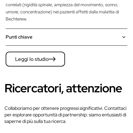
correlati (rigidità spinale, ampiezza del movimento, sonno,
umore, concentrazione) nei pazienti affetti dalla malattia di
Bechterew.
Punti chiave
La maggior parte dei partecipanti ha riferito una riduzione della
rigidità spinale mattutina dopo la stimolazione.
Leggi lo studio
Il dolore articolare è diminuito in modo significativo dopo la
stimolazione rispetto a prima, e la riduzione è risultata
statisticamente significativa (p < 0,001).La mobilità della
colonna vertebrale è generalmente migliorata, con aumenti
Ricercatori, attenzione
riportati molto più spesso che diminuzioni.
La qualità del sonno e l'umore sono migliorati per un gruppo
significativo di partecipanti, mentre la maggior parte degli altri
non ha riportato cambiamenti e solo pochi hanno riferito un
Collaboriamo per ottenere progressi significativi. Contattaci
peggioramento.
per esplorare opportunità di partnership: siamo entusiasti di
saperne di più sulla tua ricerca.