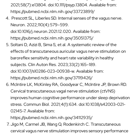
2021;58(7):e13804. doi:10.1111/psyp.13804. Available from:
https://pubmed.ncbi.nlm.nih.gov/33723899/
Prescott SL, Liberles SD. Internal senses of the vagus nerve.
Neuron. 2022;110(4):579–599.
doi:10.1016/j.neuron.2021.12.020. Available from:
https://pubmed.ncbi.nlm.nih.gov/35051375/
Soltani D, Azizi B, Sima S, et al. A systematic review of the
effects of transcutaneous auricular vagus nerve stimulation on
baroreflex sensitivity and heart rate variability in healthy
subjects. Clin Auton Res. 2023;33(2):165–189.
doi:10.1007/s10286-023-00938-w. Available from:
https://pubmed.ncbi.nlm.nih.gov/37119426/
McIntire LK, McKinley RA, Goodyear C, McIntire JP, Brown RD.
Cervical transcutaneous vagal nerve stimulation (ctVNS)
improves human cognitive performance under sleep deprivation
stress. Commun Biol. 2021;4(1):634. doi:10.1038/s42003-021-
02145-7. Available from:
https://pubmed.ncbi.nlm.nih.gov/34112935/
Jigo M, Carmel JB, Wang Q, Rodenkirch C. Transcutaneous
cervical vagus nerve stimulation improves sensory performance