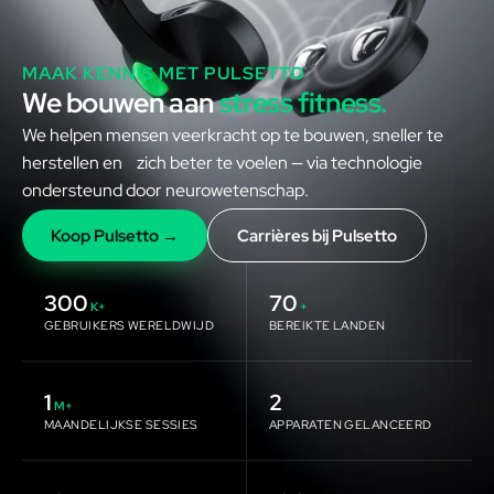
MAAK KENNIS MET PULSETTO
We bouwen aan
stress fitness.
We helpen mensen veerkracht op te bouwen, sneller te
herstellen en zich beter te voelen — via technologie
ondersteund door neurowetenschap.
Koop Pulsetto →
Carrières bij Pulsetto
300
70
K+
+
GEBRUIKERS WERELDWIJD
BEREIKTE LANDEN
1
2
M+
MAANDELIJKSE SESSIES
APPARATEN GELANCEERD