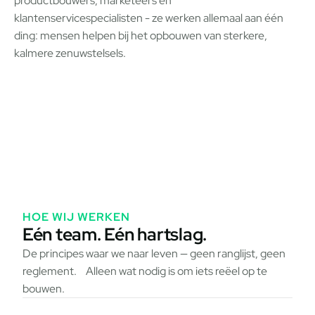
productbouwers, marketeers en
klantenservicespecialisten - ze werken allemaal aan één
ding: mensen helpen bij het opbouwen van sterkere,
kalmere zenuwstelsels.
Jūratė
Laurynas
Ieva
LEES HAAR VERHAAL
LEES ZIJN VERHAAL
LEES HAAR V
HOE WIJ WERKEN
Eén team. Eén hartslag.
De principes waar we naar leven — geen ranglijst, geen
reglement. Alleen wat nodig is om iets reëel op te
bouwen.