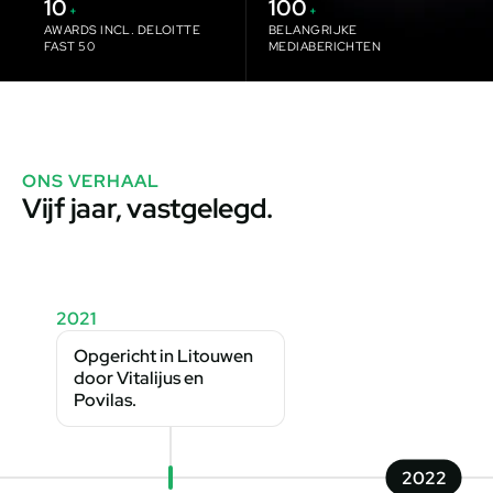
10
100
+
+
AWARDS INCL. DELOITTE
BELANGRIJKE
FAST 50
MEDIABERICHTEN
ONS VERHAAL
Vijf jaar, vastgelegd.
2021
Opgericht in Litouwen
door Vitalijus en
Povilas.
2022