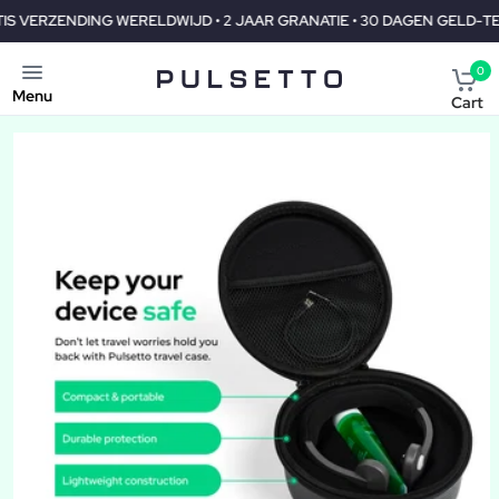
DWIJD • 2 JAAR GRANATIE • 30 DAGEN GELD-TERUG
GRATIS VER
0
Menu
Cart