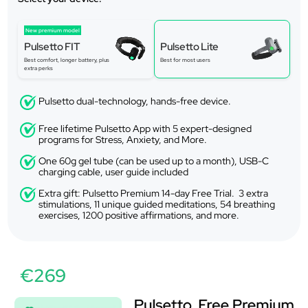
New premium model
Pulsetto FIT
Pulsetto Lite
Best comfort, longer battery, plus
Best for most users
extra perks
Pulsetto dual-technology, hands-free device.
Free lifetime Pulsetto App with 5 expert-designed
programs for Stress, Anxiety, and More.
One 60g gel tube (can be used up to a month), USB-C
charging cable, user guide included
Extra gift: Pulsetto Premium 14-day Free Trial. 3 extra
stimulations, 11 unique guided meditations, 54 breathing
exercises, 1200 positive affirmations, and more.
€269