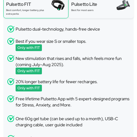
Pulsetto FIT
Pulsetto Lite
Best comfort, longer battery, plus
Best for most users
extra perks
Pulsetto dual-technology, hands-free device
Best if you wear size S or smaller tops.
Only with FIT
New stimulation that rises and falls, which feels more fun
(coming July–Aug 2025).
Only with FIT
20% longer battery life for fewer recharges.
Only with FIT
Free lifetime Pulsetto App with 5 expert-designed programs
for Stress, Anxiety, and More.
One 60g gel tube (can be used up to a month), USB-C
charging cable, user guide included