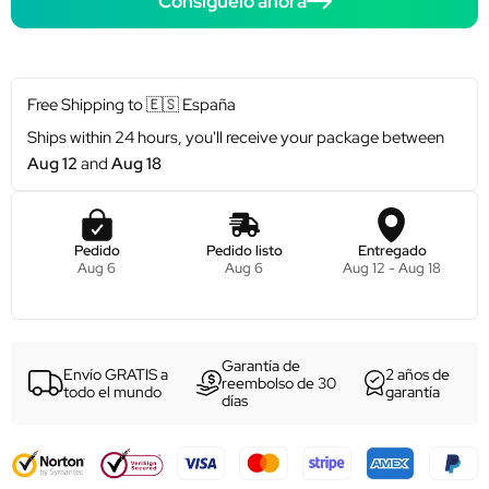
Consíguelo ahora
Free Shipping to
🇪🇸
España
Ships within 24 hours, you'll receive your package between
Aug 12
and
Aug 18
Pedido
Pedido listo
Entregado
Aug 6
Aug 6
Aug 12 - Aug 18
Garantía de
Envío GRATIS a
2 años de
reembolso de 30
todo el mundo
garantía
días