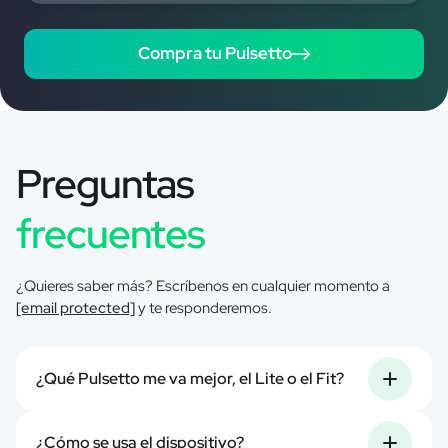
Compra tu Pulsetto
Preguntas
frecuentes
¿Quieres saber más? Escríbenos en cualquier momento a
[email protected]
y te responderemos.
¿Qué Pulsetto me va mejor, el Lite o el Fit?
Si normalmente usas una talla S o menor, elige el Pulsetto
¿Cómo se usa el dispositivo?
Fit.