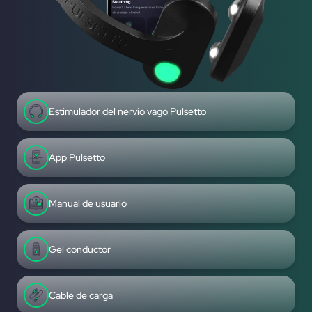
Estimulador del nervio vago Pulsetto
App Pulsetto
Manual de usuario
Gel conductor
Cable de carga