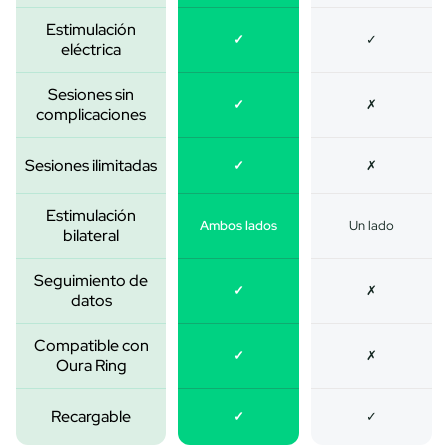
Estimulación
✓
✓
eléctrica
Sesiones sin
✓
✗
complicaciones
Sesiones ilimitadas
✓
✗
Estimulación
Ambos lados
Un lado
bilateral
Seguimiento de
✓
✗
datos
Compatible con
✓
✗
Oura Ring
Recargable
✓
✓