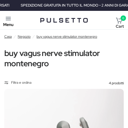
SPEDIZIONE GRATUITA IN TUTTO IL MONDO • 2 ANNI DI GARANZIA • 30 
0
Menu
Cart
Casa
/
Negozio
/
buy vagus nerve stimulator montenegro
buy vagus nerve stimulator
montenegro
Filtra e ordina
4 prodotti