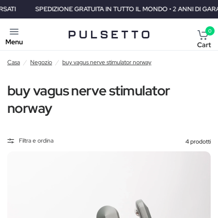
SPEDIZIONE GRATUITA IN TUTTO IL MONDO • 2 ANNI DI GARANZIA • 30 
0
Menu
Cart
Casa
/
Negozio
/
buy vagus nerve stimulator norway
buy vagus nerve stimulator
norway
Filtra e ordina
4 prodotti