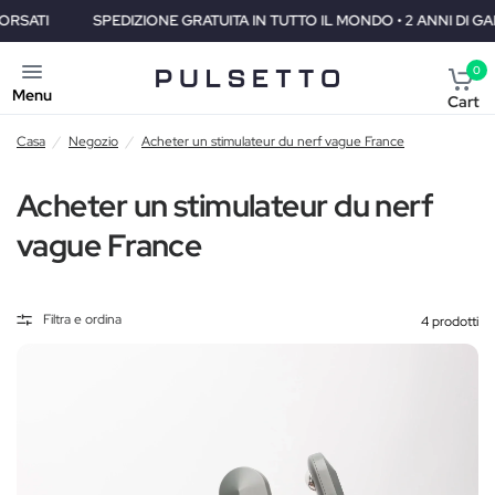
SPEDIZIONE GRATUITA IN TUTTO IL MONDO • 2 ANNI DI GARANZIA • 3
0
Menu
Cart
Casa
/
Negozio
/
Acheter un stimulateur du nerf vague France
Acheter un stimulateur du nerf
vague France
Filtra e ordina
4 prodotti