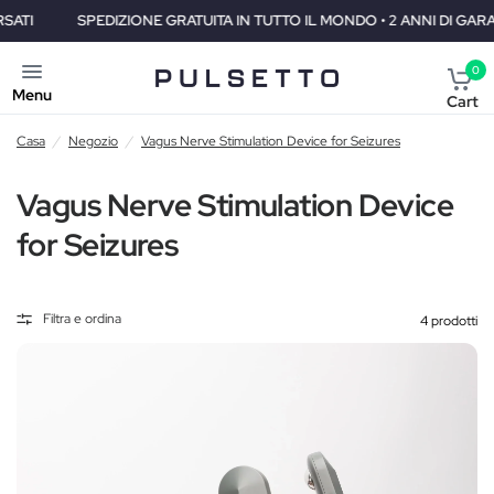
SPEDIZIONE GRATUITA IN TUTTO IL MONDO • 2 ANNI DI GARANZIA • 30 
0
Menu
Cart
Casa
/
Negozio
/
Vagus Nerve Stimulation Device for Seizures
Vagus Nerve Stimulation Device
for Seizures
Filtra e ordina
4 prodotti