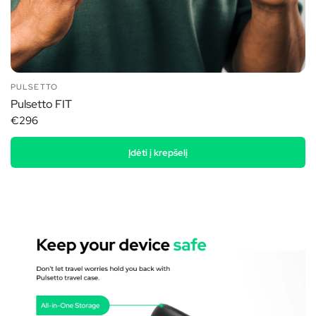
PULSETTO
Pulsetto FIT
€296
Įdėti į krepšelį