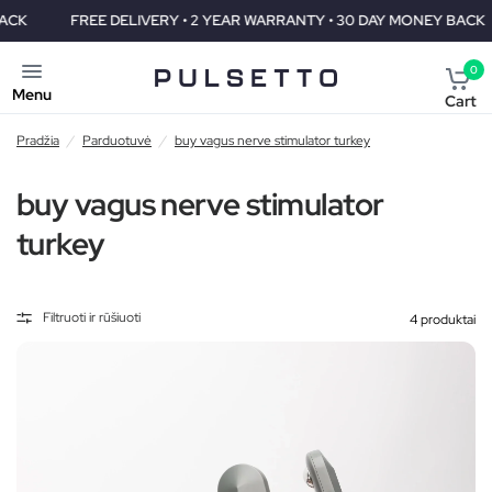
FREE DELIVERY • 2 YEAR WARRANTY • 30 DAY MONEY BACK
F
0
Menu
Cart
Pradžia
/
Parduotuvė
/
buy vagus nerve stimulator turkey
buy vagus nerve stimulator
turkey
Filtruoti ir rūšiuoti
4 produktai