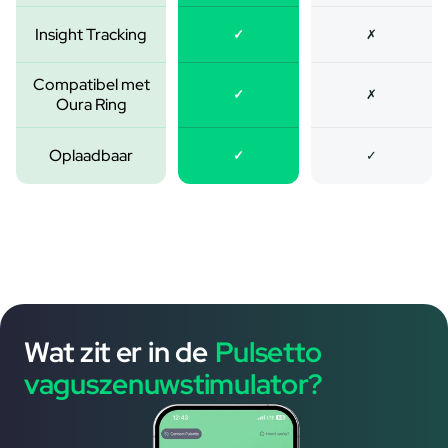
Insight Tracking
✓
✗
Compatibel met
✓
✗
Oura Ring
Oplaadbaar
✓
✓
Wat zit er in de
Pulsetto
vaguszenuwstimulator?