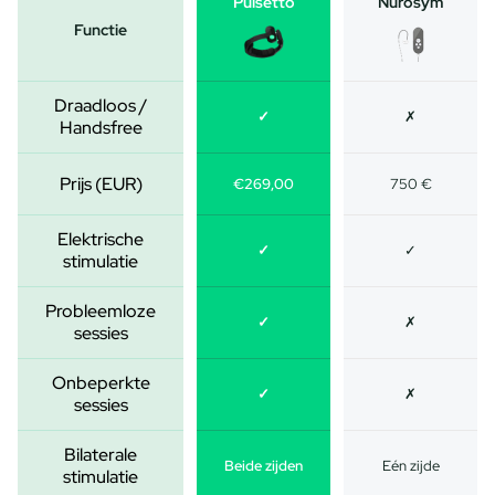
Pulsetto
Nurosym
Functie
Draadloos /
✓
✗
Handsfree
Prijs (EUR)
€269,00
750 €
Elektrische
✓
✓
stimulatie
Probleemloze
✓
✗
sessies
Onbeperkte
✓
✗
sessies
Bilaterale
Beide zijden
Eén zijde
stimulatie